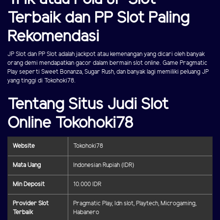
Terbaik dan PP Slot Paling
Rekomendasi
JP Slot dan PP Slot adalah jackpot atau kemenangan yang dicari oleh banyak
orang demi mendapatkan gacor dalam bermain slot online. Game Pragmatic
Play seperti Sweet Bonanza, Sugar Rush, dan banyak lagi memiliki peluang JP
yang tinggi di Tokohoki78.
Tentang Situs Judi Slot
Online Tokohoki78
Website
Tokohoki78
Mata Uang
Indonesian Rupiah (IDR)
Min Deposit
10.000 IDR
Provider Slot
Pragmatic Play, Idn slot, Playtech, Microgaming,
Terbaik
Habanero