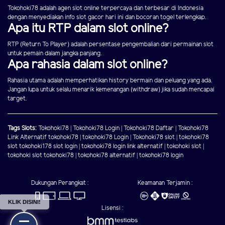
Tokohoki78 adalah agen slot online terpercaya dan terbesar di Indonesia
dengan menyediakan info slot gacor hari ini dan bocoran togel terlengkap.
Apa itu RTP dalam slot online?
RTP (Return To Player) adalah persentase pengembalian dari permainan slot
untuk pemain dalam jangka panjang.
Apa rahasia dalam slot online?
Rahasia utama adalah memperhatikan history bermain dan peluang yang ada.
Jangan lupa untuk selalu menarik kemenangan (withdraw) jika sudah mencapai
target.
Tags Slots:
Tokohoki78
|
Tokohoki78 Login
|
Tokohoki78 Daftar
|
Tokohoki78
Link Alternatif
tokohoki78
|
tokohoki78 Login
|
Tokohoki78 slot
|
tokohoki78
slot
tokohoki178 slot login
|
tokohoki78 login link alternatif
|
tokohoki slot
|
tokohoki slot
tokohoki78
|
tokohoki78 alternatif
|
tokohoki78 login
Dukungan Perangkat :
Keamanan Terjamin :
KLIK DISINI!
Lisensi :