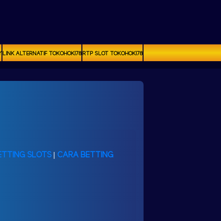
Y
LINK ALTERNATIF TOKOHOKI78
RTP SLOT TOKOHOKI78
ETTING SLOTS
|
CARA BETTING