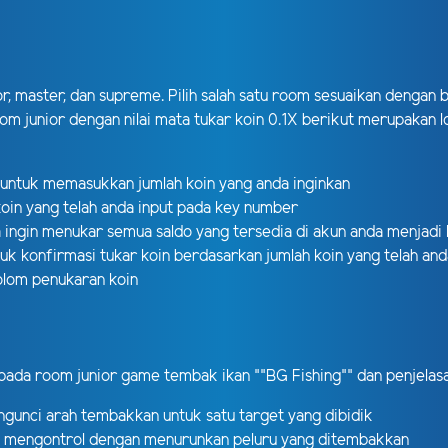
ior, master, dan supreme. Pilih salah satu room sesuaikan denga
oom junior dengan nilai mata tukar koin 0.1X berikut merupakan 
untuk memasukkan jumlah koin yang anda inginkan
koin yang telah anda input pada key number
 ingin menukar semua saldo yang tersedia di akun anda menjadi 
uk konfirmasi tukar koin berdasarkan jumlah koin yang telah and
kolom penukaran koin
pada room junior game tembak ikan ""BG Fishing"" dan penjelasa
gunci arah tembakkan untuk satu target yang dibidik
uk mengontrol dengan menurunkan peluru yang ditembakkan