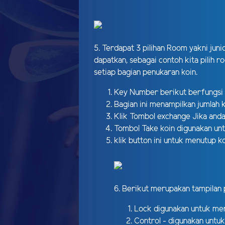
5. Terdapat 3 pilihan Room yakni jun
dapatkan, sebagai contoh kita pilih r
setiap bagian penukaran koin.
Key Number berikut berfungsi 
Bagian ini menampilkan jumlah 
Klik Tombol exchange Jika anda
Tombol Take koin digunakan unt
klik button ini untuk menutup 
6. Berikut merupakan tampilan 
Lock digunakan untuk men
Control - digunakan unt