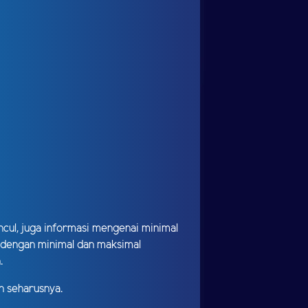
uncul, juga informasi mengenai minimal
i dengan minimal dan maksimal
.
h seharusnya.