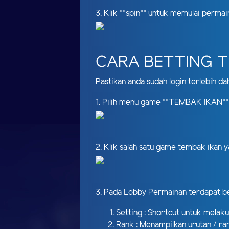
3. Klik ""spin"" untuk memulai permain
CARA BETTING T
Pastikan anda sudah login terlebih d
1. Pilih menu game ""TEMBAK IKAN""
2. Klik salah satu game tembak ikan y
3. Pada Lobby Permainan terdapat b
Setting : Shortcut untuk mela
Rank : Menampilkan urutan / ran