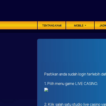
TENTANG KAMI
MOBILE
JAD
Pastikan anda sudah login terlebih d
1. Pilih menu game LIVE CASINO.
2. Klik salah satu studio live casino ya