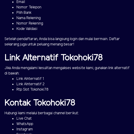
Email
Nomor Telepon
Pilih Bank
Nama Rekening
Nomor Rekening
Kode Validasi
Setelah pendaftaran, Anda bisa langsung login dan mulai bermain. Daftar
sekarang juga untuk peluang menang besar!
Link Alternatif Tokohoki78
Jika Anda mengalami kesulitan mengakses website kami, gunakan link alternatif
di bawah:
Link Alnternatif 1
Link Alnternatif 2
Rtp Slot Tokohoki78
Kontak Tokohoki78
Hubungi kami melalui berbagai channel berikut:
Live Chat
WhatsApp
Instagram