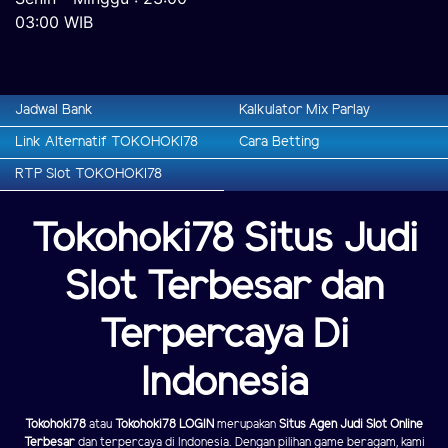
03:00 WIB
Jadwal Bank
Kalkulator Mix Parlay
Link Alternatif TOKOHOKI78
Cara Betting
RTP Slot TOKOHOKI78
Tokohoki78 Situs Judi
Slot Terbesar dan
Terpercaya Di
Indonesia
Tokohoki78
atau
Tokohoki78 LOGIN
merupakan
Situs Agen Judi Slot Online
Terbesar
dan terpercaya di Indonesia. Dengan pilihan game beragam, kami