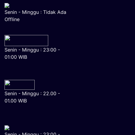
Senin - Minggu : Tidak Ada
Offline
Senin - Minggu : 23:00 -
01:00 WIB
Senin - Minggu : 22.00 -
01.00 WIB
Senin - Minggu : 23:00 -