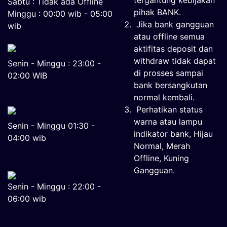
tergantung kebijakan
Sabtu : Tidak ada Offline
pihak BANK.
Minggu : 00:00 wib - 05:00
Jika bank gangguan
wib
atau offline semua
aktifitas deposit dan
withdraw tidak dapat
Senin - Minggu : 23:00 -
di prosses sampai
02:00 WIB
bank bersangkutan
normal kembali.
Perhatikan status
warna atau lampu
Senin - Minggu 01:30 -
indikator bank, Hijau
04:00 wib
Normal, Merah
Offline, Kuning
Gangguan.
Senin - Minggu : 22:00 -
06:00 wib