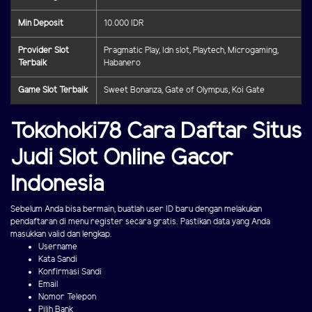
Min Deposit
10.000 IDR
Provider Slot
Pragmatic Play, Idn slot, Playtech, Microgaming,
Terbaik
Habanero
Game Slot Terbaik
Sweet Bonanza, Gate of Olympus, Koi Gate
Tokohoki78 Cara Daftar Situs
Judi Slot Online Gacor
Indonesia
Sebelum Anda bisa bermain, buatlah user ID baru dengan melakukan
pendaftaran di menu register secara gratis. Pastikan data yang Anda
masukkan valid dan lengkap.
Username
Kata Sandi
Konfirmasi Sandi
Email
Nomor Telepon
Pilih Bank