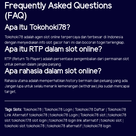
Frequently Asked Questions
(FAQ)
Apa Itu Tokohoki78?
Tokohoki78 adalah agen slot online terpercaya dan terbesar di Indonesia
dengan menyediakan info slot gacor hari ini dan bocoran togel terlengkap.
Apa itu RTP dalam slot online?
RTP (Return To Player) adalah persentase pengembalian dari permainan slot
untuk pemain dalam jangka panjang.
Apa rahasia dalam slot online?
Rahasia utama adalah memperhatikan history bermain dan peluang yang ada.
Jangan lupa untuk selalu menarik kemenangan (withdraw) jika sudah mencapai
target.
Tags Slots:
Tokohoki78
|
Tokohoki78 Login
|
Tokohoki78 Daftar
|
Tokohoki78
Link Alternatif
tokohoki78
|
tokohoki78 Login
|
Tokohoki78 slot
|
tokohoki78
slot
tokohoki178 slot login
|
tokohoki78 login link alternatif
|
tokohoki slot
|
tokohoki slot
tokohoki78
|
tokohoki78 alternatif
|
tokohoki78 login