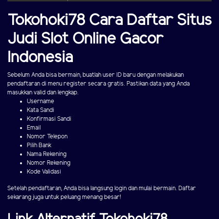
Tokohoki78 Cara Daftar Situs
Judi Slot Online Gacor
Indonesia
Sebelum Anda bisa bermain, buatlah user ID baru dengan melakukan
pendaftaran di menu register secara gratis. Pastikan data yang Anda
masukkan valid dan lengkap.
Username
Kata Sandi
Konfirmasi Sandi
Email
Nomor Telepon
Pilih Bank
Nama Rekening
Nomor Rekening
Kode Validasi
Setelah pendaftaran, Anda bisa langsung login dan mulai bermain. Daftar
sekarang juga untuk peluang menang besar!