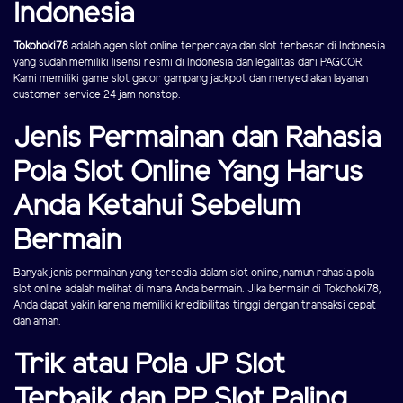
Indonesia
Tokohoki78
adalah agen slot online terpercaya dan slot terbesar di Indonesia
yang sudah memiliki lisensi resmi di Indonesia dan legalitas dari PAGCOR.
Kami memiliki game slot gacor gampang jackpot dan menyediakan layanan
customer service 24 jam nonstop.
Jenis Permainan dan Rahasia
Pola Slot Online Yang Harus
Anda Ketahui Sebelum
Bermain
Banyak jenis permainan yang tersedia dalam slot online, namun rahasia pola
slot online adalah melihat di mana Anda bermain. Jika bermain di Tokohoki78,
Anda dapat yakin karena memiliki kredibilitas tinggi dengan transaksi cepat
dan aman.
Trik atau Pola JP Slot
Terbaik dan PP Slot Paling