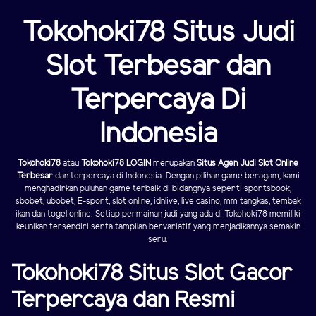
Tokohoki78 Situs Judi
Slot Terbesar dan
Terpercaya Di
Indonesia
Tokohoki78
atau
Tokohoki78 LOGIN
merupakan
Situs Agen Judi Slot Online
Terbesar
dan terpercaya di Indonesia. Dengan pilihan game beragam, kami
menghadirkan puluhan game terbaik di bidangnya seperti sportsbook,
sbobet, ubobet, E-sport, slot online, idnlive, live casino, mm tangkas, tembak
ikan dan togel online. Setiap permainan judi yang ada di Tokohoki78 memiliki
keunikan tersendiri serta tampilan bervariatif yang menjadikannya semakin
seru.
Tokohoki78 Situs Slot Gacor
Terpercaya dan Resmi