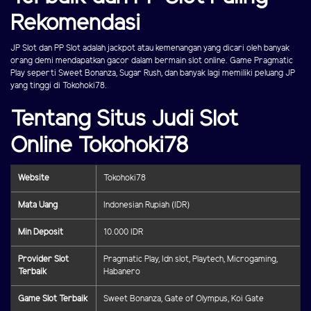
Rekomendasi
JP Slot dan PP Slot adalah jackpot atau kemenangan yang dicari oleh banyak
orang demi mendapatkan gacor dalam bermain slot online. Game Pragmatic
Play seperti Sweet Bonanza, Sugar Rush, dan banyak lagi memiliki peluang JP
yang tinggi di Tokohoki78.
Tentang Situs Judi Slot
Online Tokohoki78
Website
Tokohoki78
Mata Uang
Indonesian Rupiah (IDR)
Min Deposit
10.000 IDR
Provider Slot
Pragmatic Play, Idn slot, Playtech, Microgaming,
Terbaik
Habanero
Game Slot Terbaik
Sweet Bonanza, Gate of Olympus, Koi Gate